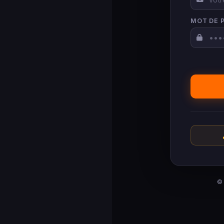
MOT DE 
© 